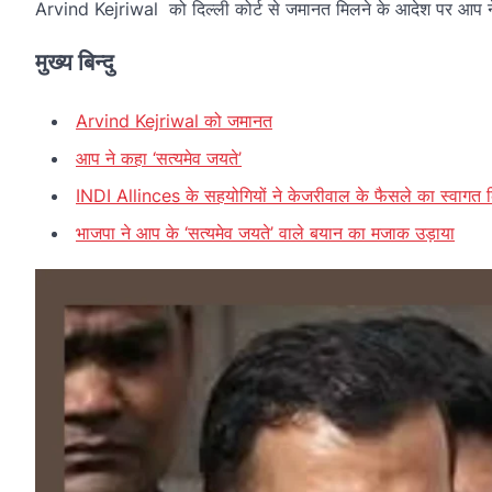
Arvind Kejriwal को दिल्ली कोर्ट से जमानत मिलने के आदेश पर आप ने
मुख्य बिन्दु
Arvind Kejriwal को जमानत
आप ने कहा ‘सत्यमेव जयते’
INDI Allinces के सहयोगियों ने केजरीवाल के फैसले का स्वागत 
भाजपा ने आप के ‘सत्यमेव जयते’ वाले बयान का मजाक उड़ाया