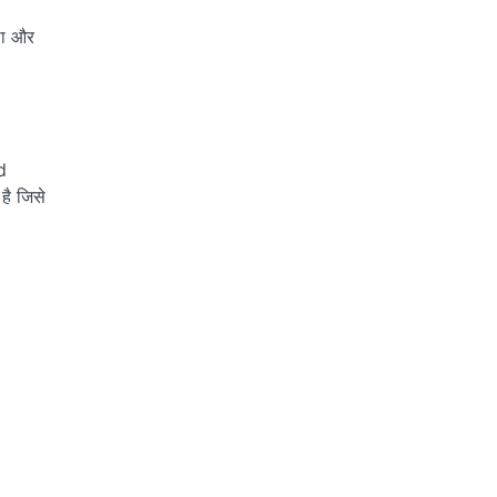
्था और
d
है जिसे