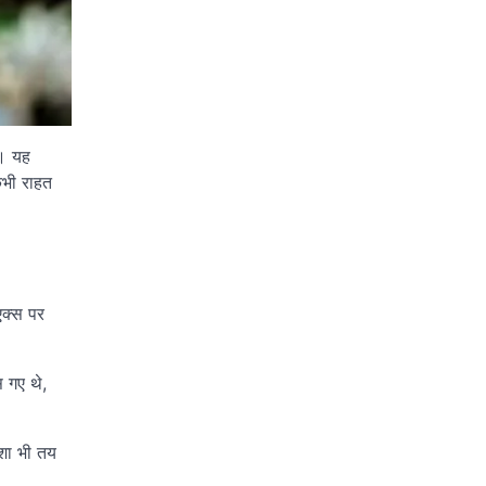
ै। यह
कभी राहत
एक्स पर
 गए थे,
िशा भी तय