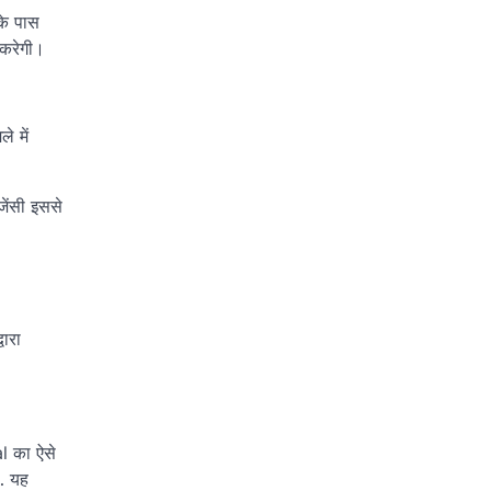
के पास
 करेगी।
े में
ेंसी इससे
वारा
al का ऐसे
… यह