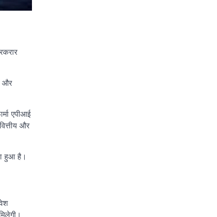
 बरकरार
री और
र्मा एपीआई
 वित्तीय और
ा हुआ है।
वेश
 मिलेगी।