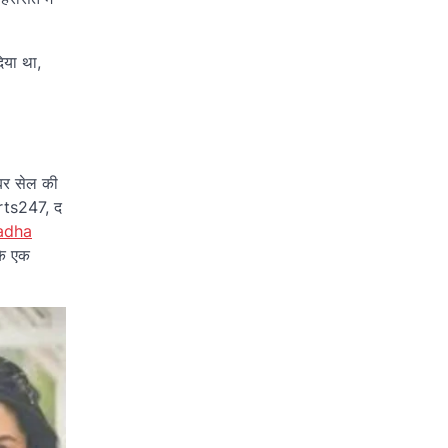
िया था,
इबर सेल की
orts247, द
adha
के एक